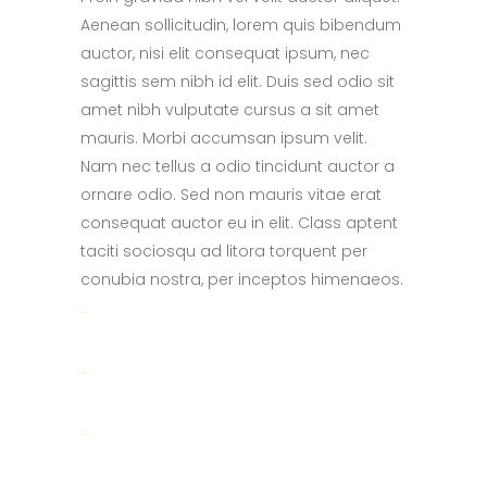
Aenean sollicitudin, lorem quis bibendum
auctor, nisi elit consequat ipsum, nec
sagittis sem nibh id elit. Duis sed odio sit
amet nibh vulputate cursus a sit amet
mauris. Morbi accumsan ipsum velit.
Nam nec tellus a odio tincidunt auctor a
ornare odio. Sed non mauris vitae erat
consequat auctor eu in elit. Class aptent
taciti sociosqu ad litora torquent per
conubia nostra, per inceptos himenaeos.
toto togel
situs togel
link gacor