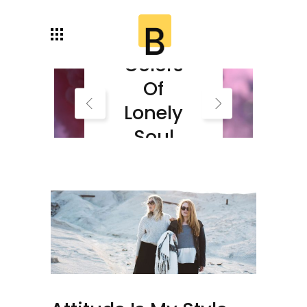
Autumn
Colors
Of
Lonely
Soul
Read More