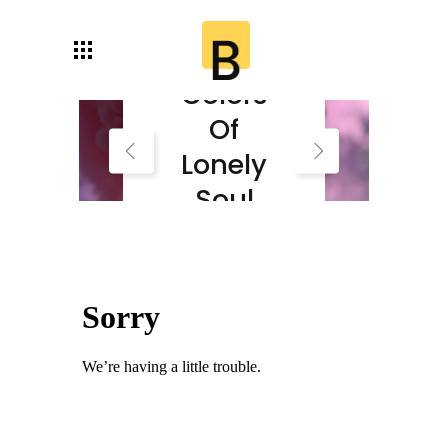
Autumn
Colors
Of
Lonely
Soul
Read More