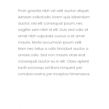
Proin gravida nibh vel velit auctor aliquet.
Aenean sollicitudin, lorem quis bibendum
auctor, nisi elit consequat ipsum, nec
sagittis sem nibh id elit. Duis sed odio sit
amet nibh vulputate cursus a sit amet
mauris. Morbi accumsan ipsum velit.
Nam nec tellus a odio tincidunt auctor a
ornare odio. Sed non mauris vitae erat
consequat auctor eu in elit. Class aptent
taciti sociosqu ad litora torquent per
conubia nostra, per inceptos himenaeos.
toto togel
situs togel
link gacor