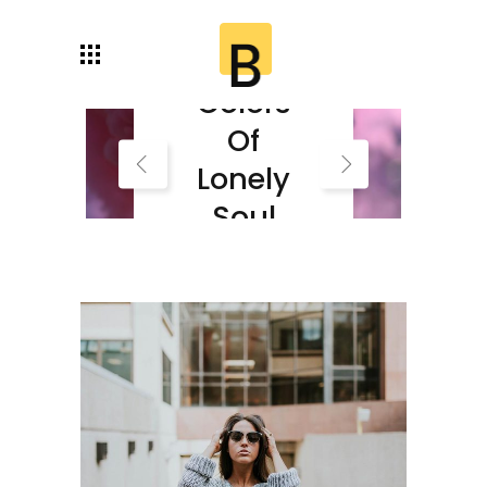
Autumn
Colors
Of
Lonely
Soul
Read More