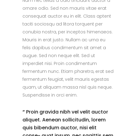
Nam nec tellus a odio tincidunt auctor a
ornare odio. Sed non mauris vitae erat
consequat auctor eu in elit. Class aptent
taciti sociosqu ad litora torquent per
conubia nostra, per inceptos himenaeos.
Mauris in erat justo. Nullam ac urna eu
felis dapibus condimentum sit amet a
augue. Sed non neque elit. Sed ut
imperdiet nisi. Proin condimentum
fermentum nunc. Etiam pharetra, erat sed
fermentum feugiat, velit mauris egestas
quam, ut aliquam massa nisl quis neque.
Suspendisse in orci enim.
“
Proin gravida nibh vel velit auctor
aliquet. Aenean sollicitudin, lorem
quis bibendum auctor, nisi elit
conse- quat ipsum, nec sagittis sem