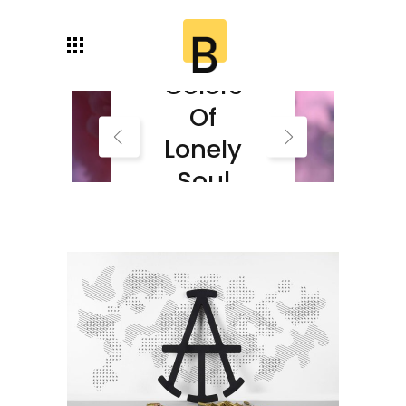
Autumn
Colors
Of
Lonely
Soul
Read More